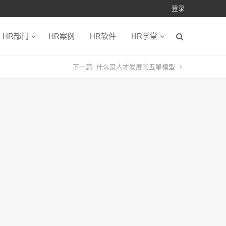
登录
HR部门
HR案例
HR软件
HR学堂
下一篇:
什么是人才发展的五星模型