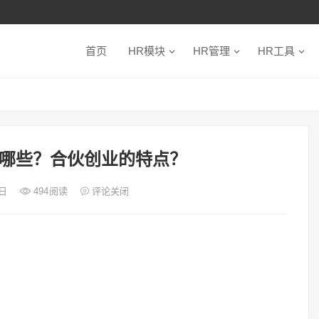
首页
HR模块
HR管理
HR工具
哪些？合伙创业的特点？
0日
494
阅读
评论关闭