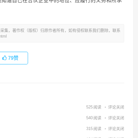
地知道自己在合伙企业中的地位、应履行的义务和所承
动采集，著作权（版权）归原作者所有，如有侵权联系我们删除，联系
tml
79
赞
525
阅读
评论关闭
540
阅读
评论关闭
315
阅读
评论关闭