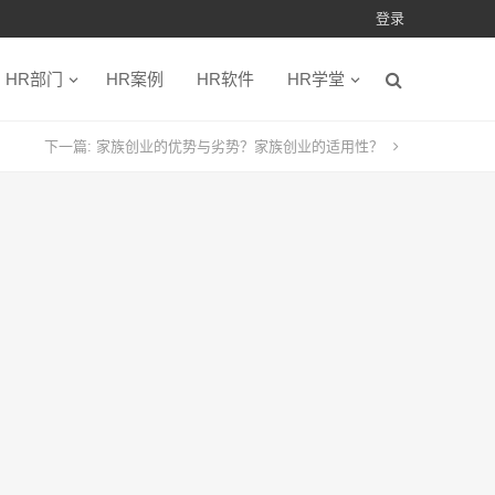
登录
HR部门
HR案例
HR软件
HR学堂
下一篇:
家族创业的优势与劣势？家族创业的适用性？