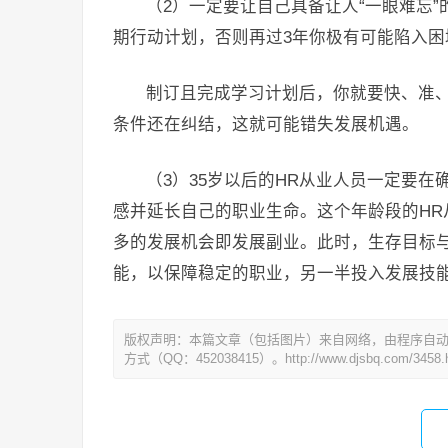
（2）一定要让自己具备让人“一眼难忘
期行动计划，否则再过3年你极有可能陷入困
制订且完成学习计划后，你就要快、准
条件还在纠结，这就可能错失发展机遇。
（3）35岁以后的HR从业人员一定要
感并延长自己的职业生命。这个年龄段的H
多的发展机会即发展副业。此时，生存目标与
能，以保障稳定的职业，另一半投入发展技
版权声明：本篇文章（包括图片）来自网络，由程序自
方式（QQ：452038415）。http://www.djsbq.com/3458.h