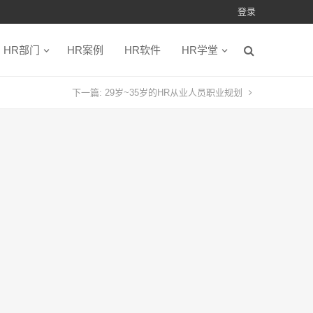
登录
HR部门
HR案例
HR软件
HR学堂
下一篇:
29岁~35岁的HR从业人员职业规划