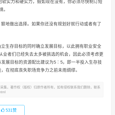
”的软实力和硬实力，假如现在没有，你必须尽快制订短
境。
、狠地做出选择。如果你还没有规划好就行动或者有了
在确立生存目标的同时确立发展目标，以此拥有职业安全
R从业者们已经失去太多被挑选的机会，因此必须考虑更
发展目标的资源配比建议为5∶5，即一半投入生存技
能，在彻底丧失职场竞争力之前未雨绸缪。
动采集，著作权（版权）归原作者所有，如有侵权联系我们删除，联系
tml
531
赞