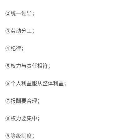
②统一领导；
③劳动分工；
④纪律；
⑤权力与责任相符；
⑥个人利益服从整体利益；
⑦报酬要合理；
⑧权力要集中；
⑨等级制度；