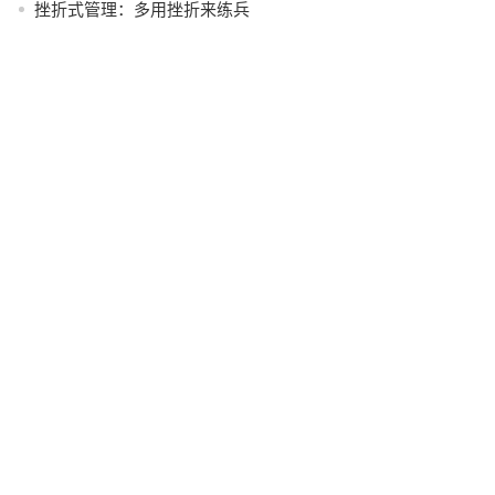
挫折式管理：多用挫折来练兵