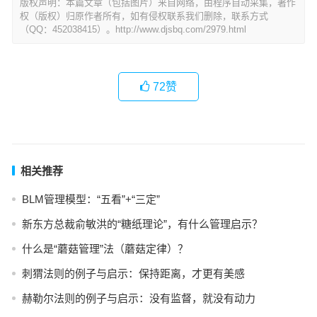
版权声明：本篇文章（包括图片）来自网络，由程序自动采集，著作
权（版权）归原作者所有，如有侵权联系我们删除，联系方式
（QQ：452038415）。http://www.djsbq.com/2979.html
72
赞
相关推荐
BLM管理模型：“五看”+“三定”
新东方总裁俞敏洪的“糖纸理论”，有什么管理启示？
什么是“蘑菇管理”法（蘑菇定律）？
刺猬法则的例子与启示：保持距离，才更有美感
赫勒尔法则的例子与启示：没有监督，就没有动力