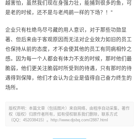
越害怕，虽然我们现在身强力壮，能捕到很多的鱼，可
是老的时候，还不是与老鸬鹚一样的下场？！”
企业只有杜绝鸟尽弓藏的用人意识，对于那些功勋显
著、但后来由于客观原因而无法对企业效力如旧的员工
也保持从前的态度，才不会使其他的员工有同病相怜之
感。因为每一个人都会有体力不支的时候，那时他们最
脆弱，他们更关注脆弱时所受到的待遇，只有那时的待
遇得到保障，他们才会认为企业是值得自己奋力终生的
场所。
版权声明：本篇文章（包括图片）来自网络，由程序自动采集，著作
权（版权）归原作者所有，如有侵权联系我们删除，联系方式
（QQ：452038415）。http://www.djsbq.com/2887.html