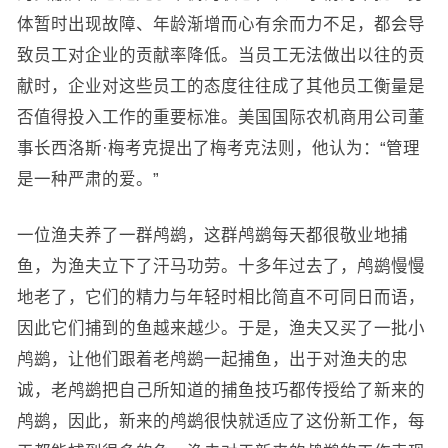
体暂时出现故障、年龄渐增而心有余而力不足，都会导
致员工对企业的贡献率降低。当员工无法做出以往的贡
献时，企业对这些员工的态度往往成了其他员工衡量是
否值得投入工作的重要标准。美国国际农机商用公司董
事长西洛斯·梅考克提出了梅考克法则，他认为：“管理
是一种严肃的爱。”
一位渔夫养了一群鸬鹚，这群鸬鹚每天都很敬业地捕
鱼，为渔夫立下了汗马功劳。十多年过去了，鸬鹚慢慢
地老了，它们的精力与年轻时相比简直不可同日而语，
因此它们捕到的鱼越来越少。于是，渔夫又买了一批小
鸬鹚，让他们跟着老鸬鹚一起捕鱼，出于对渔夫的忠
诚，老鸬鹚把自己所知道的捕鱼技巧都传授给了新来的
鸬鹚，因此，新来的鸬鹚很快就适应了这份新工作，每