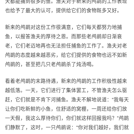
天都能捕到很多的鱼。渔夫对于新来的鸬鹚的工作表现
也给予了最大的认可，提供给它们的食物既多又好。
新来的鸬鹚对这份工作很满意，它们每天都努力地捕
鱼，以报答渔夫的厚待之恩。而那些老鸬鹚却日渐衰
老，它们老迈地再也无法担任捕鱼的工作了。渔夫对老
鸬鹚的态度越来越恶劣，给它们提供的食物也远不如新
鸬鹚的，甚至把几只老鸬鹚杀了炖汤喝。
看着老鸬鹚的末路待遇，新来的鸬鹚的工作积极性越来
越低落。一天，它们进行了集体罢工，不管渔夫怎么驱
赶，它们就是不肯下河捕鱼。渔夫不解地说道：“我每天
让你们吃新鲜的小鱼，住舒适的窝棚，一周还给你们放
一天假，我这么厚待你们，你们就这样回报我吗？”鸬鹚
们静默了，这时，一只鸬鹚说：“你对我们越好，我们就