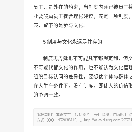
员工只是外在的约束；当制度内涵已被员工
业要鼓励员工提合理化建议，先定一项制度
壳，留下的是参与文化。
5 制度与文化永远是并存的
制度再周延也不可能凡事都规定到，但
不可能代替文化的作用，也不能认为文化管
组织目标认同的差异性，要想使个体与群体
在大生产条件下，没有制度，即使人的价值
的协调一致。
版权声明：本篇文章（包括图片）来自网络，由程序自
方式（QQ：452038415）。http://www.djsbq.com/2757.h