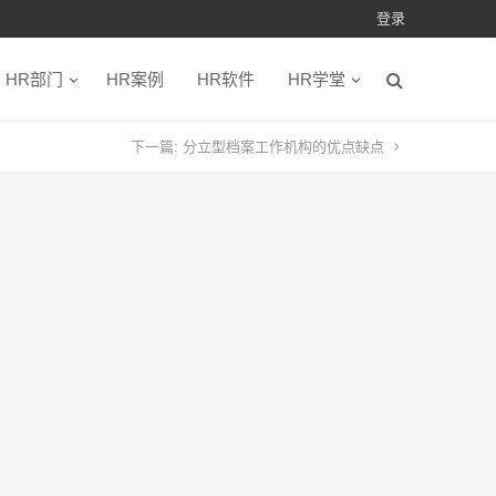
登录
HR部门
HR案例
HR软件
HR学堂
下一篇:
分立型档案工作机构的优点缺点