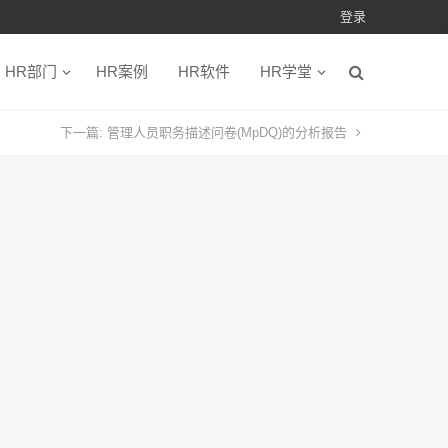
登录
HR部门
HR案例
HR软件
HR学堂
下一篇:
管理人员职务描述问卷(MpDQ)的分析报告