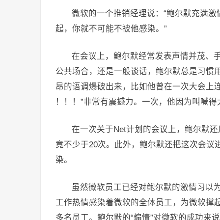
微软的一个推销经理说：“鲍尔默充满激
起，你就不可能不被他感染。”
在会议上，鲍尔默经常发表声情并茂、
公共场合，还是一般谈话，鲍尔默总是习惯
昂的语调爆破出来，比如他曾在一次大会上连声高喊：“
！！！”非常有震撼力。一次，他因为叫喊得
在一次关于Net计划的会议上，鲍尔默还用
竟不少于20次。此外，鲍尔默还把这次会议
染。
虽然微软员工已经对鲍尔默的激情习以
工作热情感染着微软的全体员工，为微软撑
多名员工。鲍尔默的“煽情”对微软的成功来