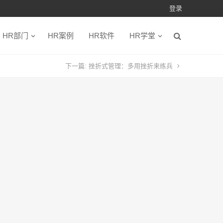
登录
HR部门
HR案例
HR软件
HR学堂
下一篇:
挫折式管理：多用挫折来练兵