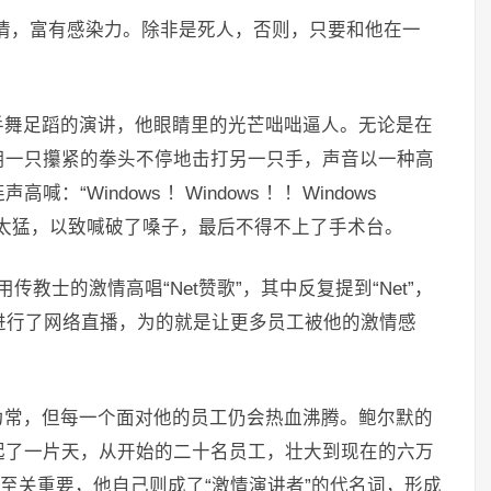
情，富有感染力。除非是死人，否则，只要和他在一
手舞足蹈的演讲，他眼睛里的光芒咄咄逼人。无论是在
用一只攥紧的拳头不停地击打另一只手，声音以一种高
Windows ！Windows ！！Windows
太猛，以致喊破了嗓子，最后不得不上了手术台。
传教士的激情高唱“Net赞歌”，其中反复提到“Net”，
进行了网络直播，为的就是让更多员工被他的激情感
为常，但每一个面对他的员工仍会热血沸腾。鲍尔默的
起了一片天，从开始的二十名员工，壮大到现在的六万
说至关重要，他自己则成了“激情演讲者”的代名词，形成