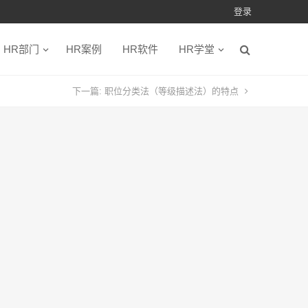
登录
HR部门
HR案例
HR软件
HR学堂
下一篇:
职位分类法（等级描述法）的特点