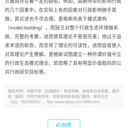
方面尚存在着一定的缺陷，例如，高斯所举的影响行政
的几个因素中，在实际上有的因素对行政影响微乎其
微，其论述也不尽合理。里格斯热衷于模式建构
（model-building），而缺乏对整个行政生态环境做系
统、完整的考察，进而使其理论不是很完善；他过于追
求术语的新奇，而忽视了理论的可读性，进而容易使人
对其理论产生费解。里格斯试图建立一种所谓价值中立
的行政生态模式理论，却忽略了具有明显价值取向的公
共行政研究目标等。
版权声明：本篇文章（包括图片）来自网络，由程序自动采集，著作
权（版权）归原作者所有，如有侵权联系我们删除，联系方式
（QQ：452038415）。http://www.djsbq.com/3093.html
86
赞