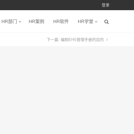
登录
HR部门
HR案例
HR软件
HR学堂
下一篇:
编制EHS管理手册的目的