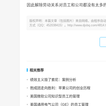
因此解除劳动关系对员工和公司都没有太多的
版权声明：本篇文章（包括图片）来自网络，由程序自
方式（QQ：452038415）。http://www.djsbq.com/4814.h
相关推荐
绩效主义毁了索尼：案例分析
抱成团走向胜利：苹果公司的创业历程
美国微软公司知识型员工的管理
美国通用电气公司（GE）的员工管理