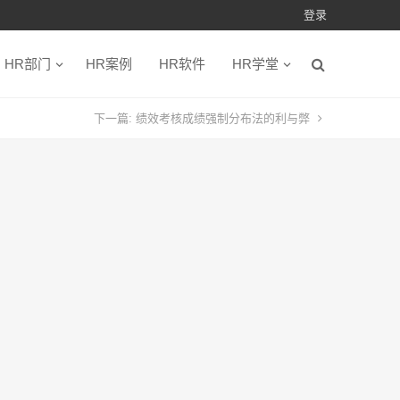
登录
HR部门
HR案例
HR软件
HR学堂
下一篇:
绩效考核成绩强制分布法的利与弊