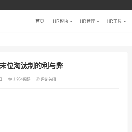
首页
HR模块
HR管理
HR工具
末位淘汰制的利与弊
0日
1,954
阅读
评论关闭