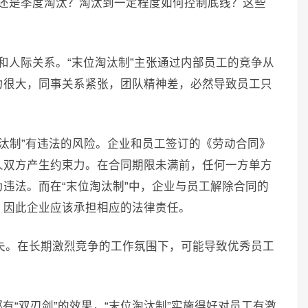
汰还是季度淘汰？淘汰到一定程度如何控制底线？这些
和人际关系。“末位淘汰制”主张通过内部员工的竞争从
力很大，同事关系紧张，团队精神差，必然导致员工只
。
淘汰制”有违法的风险。企业和员工签订的《劳动合同》
人双方产生约束力。在合同期限未满前，任何一方单方
违法。而在“末位淘汰制”中，企业与员工解除合同的
，因此企业应该承担相应的法律责任。
流失。在长期激烈竞争的工作氛围下，可能导致优秀员工
有“双刃剑”的效果，“末位淘汰制”实施得好对员工有激