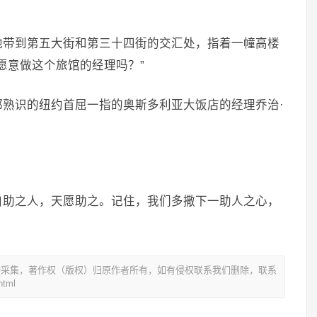
他带到第五大街和第三十四街的交汇处，指着一幢高楼
愿意做这个旅馆的经理吗？”
熟识的纽约首屈一指的奥斯多利亚大饭店的经理乔治·
自助之人，天愿助之。记住，我们多撒下一助人之心，
动采集，著作权（版权）归原作者所有，如有侵权联系我们删除，联系
tml