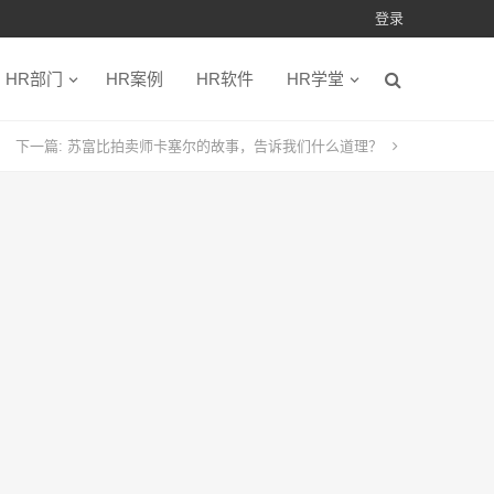
登录
HR部门
HR案例
HR软件
HR学堂
下一篇:
苏富比拍卖师卡塞尔的故事，告诉我们什么道理？