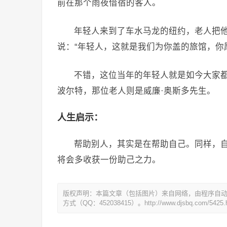
前在那个雨夜借宿的客人。
年轻人来到了车水马龙的纽约，老人把
说：“年轻人，这就是我们为你盖的旅馆，你
不错，这位当年的年轻人就是如今大家都
波尔特，那位老人则是威廉·奥斯多先生。
人生启示：
帮助别人，其实是在帮助自己。同样，
将会多收获一份助己之力。
版权声明：本篇文章（包括图片）来自网络，由程序自
方式（QQ：452038415）。http://www.djsbq.com/5425.h