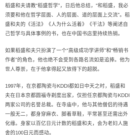
稻盛和夫请教“稻盛哲学”，日后他总结，“和稻盛，我必
须要和他在哲学层面、人的层面、道的层面上交流”。稻
盛和夫的《活法》《人为什么活着》《干法》等阐述自
己哲学与具体事例的书，也在中国书店里持续热销。
如果稻盛和夫只扮演了一个“高级成功学讲师”和“畅销书
作者”的角色，他也绝不会受到各路名流如是追捧。他为
世人尊崇，在于他拿得起又放得下的超脱。
1997年，在京都陶瓷与KDDI都如日中天之时，稻盛和
夫在日本京都圆福寺剃度出家，仅担任京都陶瓷与KDDI
两家公司的名誉总裁。在寺庙中，他与其他僧侣的待遇
一般无二，都身穿麻衣、脚着草鞋，平常甚至还需出外
化缘。身家以百亿日元计数的稻盛和夫，会为老妇人施
舍的100日元而感动。