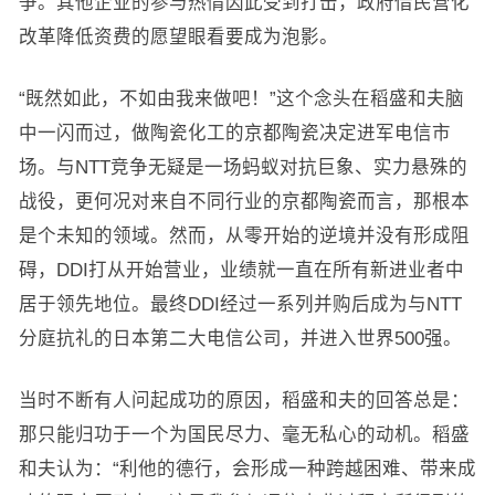
争。其他企业的参与热情因此受到打击，政府借民营化
改革降低资费的愿望眼看要成为泡影。
“既然如此，不如由我来做吧！”这个念头在稻盛和夫脑
中一闪而过，做陶瓷化工的京都陶瓷决定进军电信市
场。与NTT竞争无疑是一场蚂蚁对抗巨象、实力悬殊的
战役，更何况对来自不同行业的京都陶瓷而言，那根本
是个未知的领域。然而，从零开始的逆境并没有形成阻
碍，DDI打从开始营业，业绩就一直在所有新进业者中
居于领先地位。最终DDI经过一系列并购后成为与NTT
分庭抗礼的日本第二大电信公司，并进入世界500强。
当时不断有人问起成功的原因，稻盛和夫的回答总是：
那只能归功于一个为国民尽力、毫无私心的动机。稻盛
和夫认为：“利他的德行，会形成一种跨越困难、带来成