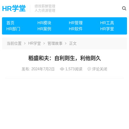
绩效薪酬管理
HR学堂
人力资源管理
首页
HR模块
HR管理
HR工具
HR部门
HR案例
HR软件
HR学堂
当前位置
HR学堂
管理故事
正文
稻盛和夫：自利则生，利他则久
发布: 2024年7月2日
1,573
阅读
评论关闭