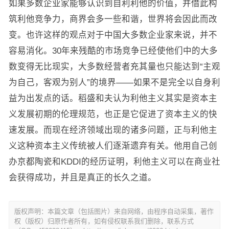
如果多数企业家能够认识到自利利他的价值，并借此构
筑利他竞争力，商界会多一些和谐，世界将会因此而改
变。也许这样的观点对于中国大多数企业家来说，并不
容易消化。30年来残酷的市场竞争已经使他们中的大多
数变得无比现实，大多数经营者充其量也只能达到“主观
为自己，客观为别人”的境界——如果不是完全以自身利
益为出发点的话。稻盛和夫认为利他主义其实是资本主
义发展初期的伦理规范，也正是它促进了资本主义的快
速发展。而现在经济领域出现的诸多问题，正与利他主
义这种资本主义传统被人们逐渐遗弃有关。他用自己创
办京都陶瓷和KDDI的经历证明，利他主义可以在商业社
会获得成功，并且是真正的长久之道。
版权声明：本篇文章（包括图片）来自网络，由程序自动采集，著作
权（版权）归原作者所有，如有侵权联系我们删除，联系方式