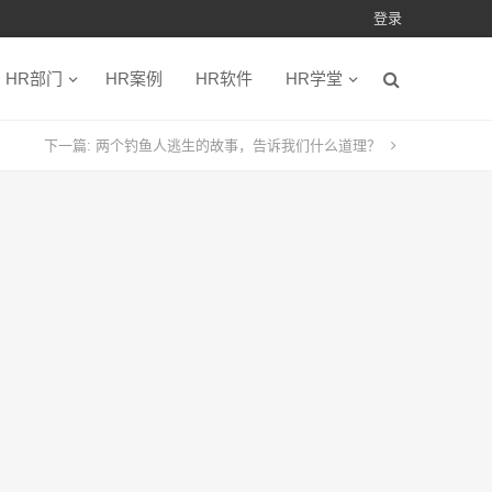
登录
HR部门
HR案例
HR软件
HR学堂
下一篇:
两个钓鱼人逃生的故事，告诉我们什么道理？