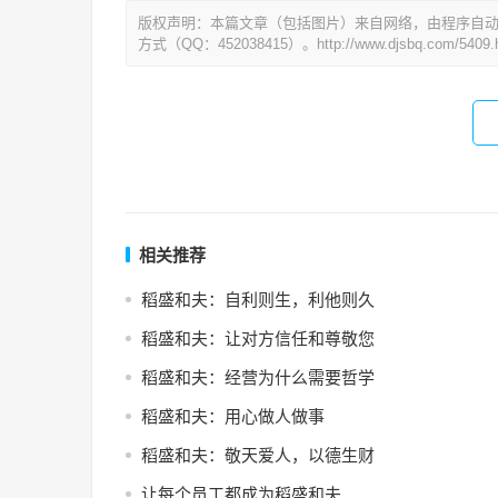
版权声明：本篇文章（包括图片）来自网络，由程序自
方式（QQ：452038415）。http://www.djsbq.com/5409.h
相关推荐
稻盛和夫：自利则生，利他则久
稻盛和夫：让对方信任和尊敬您
稻盛和夫：经营为什么需要哲学
稻盛和夫：用心做人做事
稻盛和夫：敬天爱人，以德生财
让每个员工都成为稻盛和夫