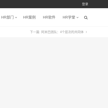
登录
HR部门
HR案例
HR软件
HR学堂
下一篇:
阿米巴团队：4个层次的共同体