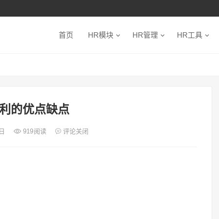
首页
HR模块
HR管理
HR工具
利的优点缺点
8日
919
阅读
评论关闭