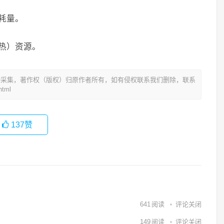
耗量。
热）资源。
动采集，著作权（版权）归原作者所有，如有侵权联系我们删除，联系
tml
137
赞
641
阅读
评论关闭
149
阅读
评论关闭