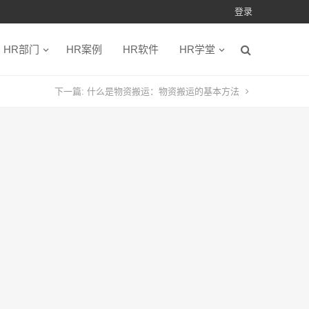
登录
HR部门
HR案例
HR软件
HR学堂
下一篇:
什么是物资搬运：物资搬运的基本方法